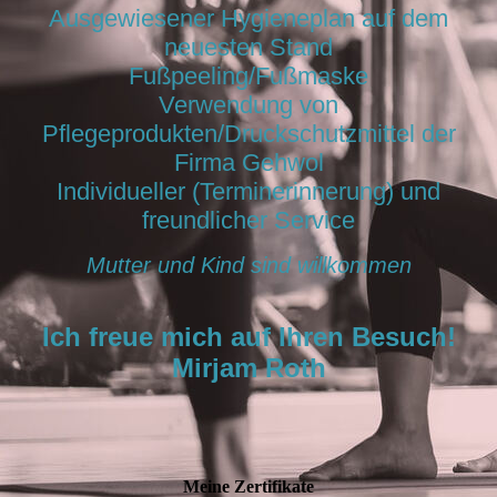
Ausgewiesener Hygieneplan auf dem
neuesten Stand
Fußpeeling/Fußmaske
Verwendung von
Pflegeprodukten/Druckschutzmittel der
Firma Gehwol
Individueller (Terminerinnerung) und
freundlicher Service
Mutter und Kind sind willkommen
Ich freue mich auf Ihren Besuch!
Mirjam Roth
Meine Zertifikate