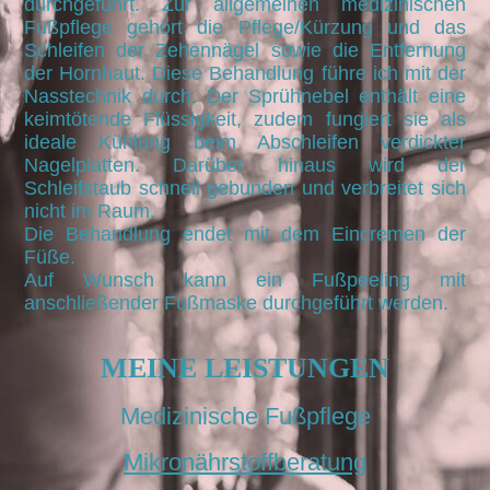
durchgeführt. Zur allgemeinen medizinischen
Fußpflege gehört die Pflege/Kürzung und das
Schleifen der Zehennägel sowie die Entfernung
der Hornhaut. Diese Behandlung führe ich mit der
Nasstechnik durch. Der Sprühnebel enthält eine
keimtötende Flüssigkeit, zudem fungiert sie als
ideale Kühlung beim Abschleifen verdickter
Nagelplatten. Darüber hinaus wird der
Schleifstaub schnell gebunden und verbreitet sich
nicht im Raum.
Die Behandlung endet mit dem Eincremen der
Füße.
Auf Wunsch kann ein Fußpeeling mit
anschließender Fußmaske durchgeführt werden.
MEINE LEISTUNGEN
Medizinische Fußpflege
Mikronährstoffberatung