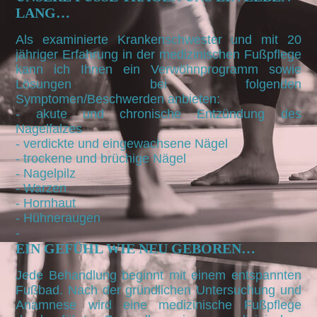
LANG…
Als examinierte Krankenschwester und mit 20
jähriger Erfahrung in der medizinischen Fußpflege
kann ich Ihnen ein Verwöhnprogramm sowie
Lösungen bei folgenden
Symptomen/Beschwerden anbieten:
- akute und chronische Entzündung des
Nagelfalzes
- verdickte und eingewachsene Nägel
- trockene und brüchige Nägel
- Nagelpilz
- Warzen
- Hornhaut
- Hühneraugen
-
EIN GEFÜHL WIE NEU GEBOREN…
Jede Behandlung beginnt mit einem entspannten
Fußbad. Nach der gründlichen Untersuchung und
Anamnese wird eine medizinische Fußpflege