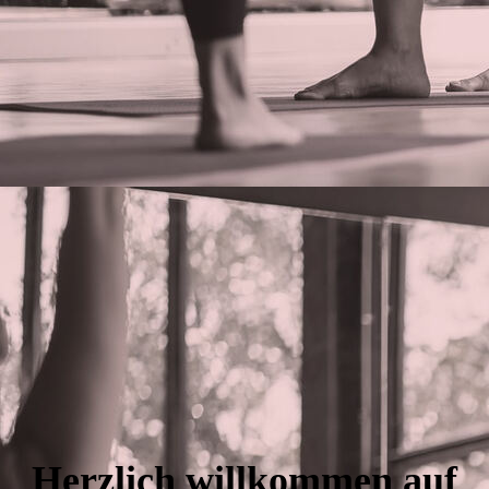
0b209a44-e37c-4a3c-9897-3c3a0796ce04
Herzlich willkommen auf