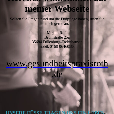
meiner Webseite
Sollten Sie Fragen rund um die Fußpflege haben, rufen Sie
mich gerne an.
Mirjam Roth
Brühlstraße 25a
35684 Dillenburg-Frohnhausen
mobil: 0160 96460596
www.gesundheitspraxisroth
.de
UNSERE FÜSSE TRAGEN UNS EIN LEBEN